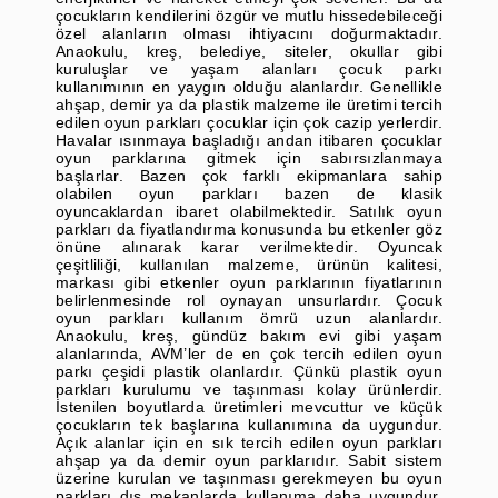
çocukların kendilerini özgür ve mutlu hissedebileceği
özel alanların olması ihtiyacını doğurmaktadır.
Anaokulu, kreş, belediye, siteler, okullar gibi
kuruluşlar ve yaşam alanları çocuk parkı
kullanımının en yaygın olduğu alanlardır. Genellikle
ahşap, demir ya da plastik malzeme ile üretimi tercih
edilen oyun parkları çocuklar için çok cazip yerlerdir.
Havalar ısınmaya başladığı andan itibaren çocuklar
oyun parklarına gitmek için sabırsızlanmaya
başlarlar. Bazen çok farklı ekipmanlara sahip
olabilen oyun parkları bazen de klasik
oyuncaklardan ibaret olabilmektedir. Satılık oyun
parkları da fiyatlandırma konusunda bu etkenler göz
önüne alınarak karar verilmektedir. Oyuncak
çeşitliliği, kullanılan malzeme, ürünün kalitesi,
markası gibi etkenler oyun parklarının fiyatlarının
belirlenmesinde rol oynayan unsurlardır. Çocuk
oyun parkları kullanım ömrü uzun alanlardır.
Anaokulu, kreş, gündüz bakım evi gibi yaşam
alanlarında, AVM’ler de en çok tercih edilen oyun
parkı çeşidi plastik olanlardır. Çünkü plastik oyun
parkları kurulumu ve taşınması kolay ürünlerdir.
İstenilen boyutlarda üretimleri mevcuttur ve küçük
çocukların tek başlarına kullanımına da uygundur.
Açık alanlar için en sık tercih edilen oyun parkları
ahşap ya da demir oyun parklarıdır. Sabit sistem
üzerine kurulan ve taşınması gerekmeyen bu oyun
parkları dış mekanlarda kullanıma daha uygundur.