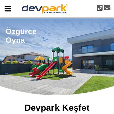
Özgürce
Oyna
Devpark Keşfet