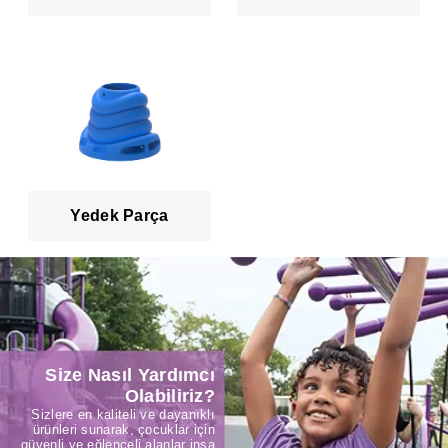
Yedek Parça
Size Nasıl Yardımcı
Olabiliriz?
Sizlere en kaliteli ve dayanıklı
ürünleri sunarak, çocuklar için
güvenli ve eğlenceli alanlar inşa