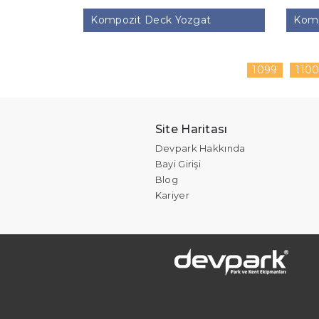
Kompozit Deck Yozgat
Komp
1099
110
Site Haritası
Devpark Hakkında
Bayi Girişi
Blog
Kariyer