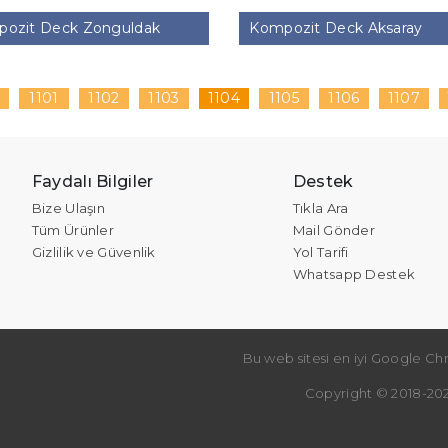
ozit Deck Zonguldak
Kompozit Deck Aksaray
0
1101
1102
1103
1104
1105
1106
1107
Faydalı Bilgiler
Destek
Bize Ulaşın
Tıkla Ara
Tüm Ürünler
Mail Gönder
Gizlilik ve Güvenlik
Yol Tarifi
Whatsapp Destek
Bu web sitesi en iyi Google Chr
Copyright © 2018-202