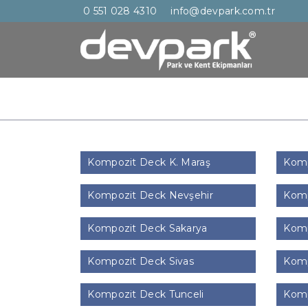
0 551 028 4310
info@devpark.com.tr
Kompozit Deck K. Maraş
Komp
Kompozit Deck Nevşehir
Komp
Kompozit Deck Sakarya
Komp
Kompozit Deck Sivas
Komp
Kompozit Deck Tunceli
Komp