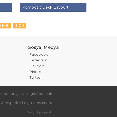
Kompozit Deck Bayburt
1108
1109
Sosyal Medya
Facebook
İnstagram
Linkedin
Pinterest
Twitter
ome tarayıcısı ile görüntülenir.
6Devpark All Rights Reserved.
Design by diyaval