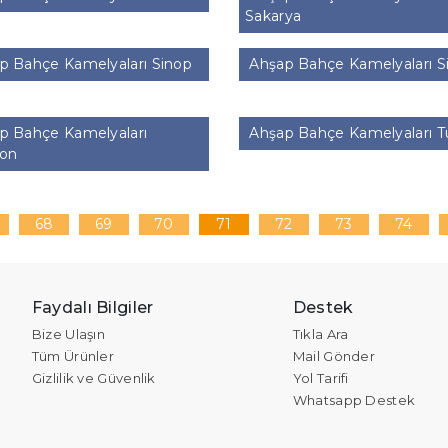
Sakarya
 Bahçe Kamelyaları Sinop
Ahşap Bahçe Kamelyaları S
p Bahçe Kamelyaları
Ahşap Bahçe Kamelyaları T
zon
68
69
70
71
72
73
74
Faydalı Bilgiler
Destek
Bize Ulaşın
Tıkla Ara
Tüm Ürünler
Mail Gönder
Gizlilik ve Güvenlik
Yol Tarifi
Whatsapp Destek