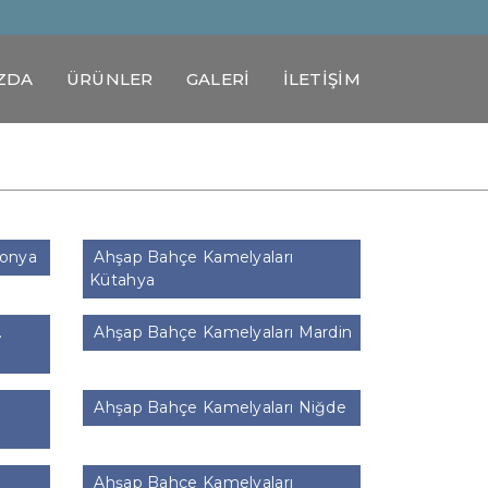
ZDA
ÜRÜNLER
GALERİ
İLETİŞİM
Konya
Ahşap Bahçe Kamelyaları
Kütahya
.
Ahşap Bahçe Kamelyaları Mardin
Ahşap Bahçe Kamelyaları Niğde
Ahşap Bahçe Kamelyaları