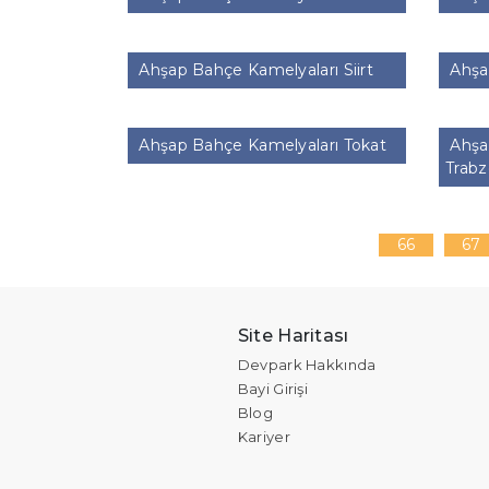
Ahşap Bahçe Kamelyaları Siirt
Ahşap
Ahşap Bahçe Kamelyaları Tokat
Ahşa
Trab
66
67
Site Haritası
Devpark Hakkında
Bayi Girişi
Blog
Kariyer