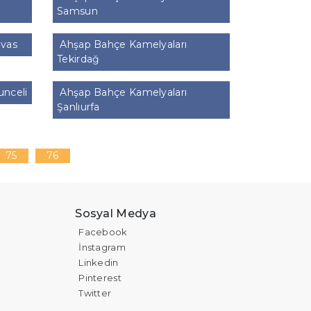
Samsun
ivas
Ahşap Bahçe Kamelyaları
Tekirdağ
unceli
Ahşap Bahçe Kamelyaları
Şanlıurfa
75
76
Sosyal Medya
Facebook
İnstagram
Linkedin
Pinterest
Twitter