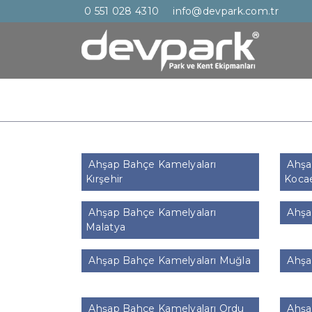
0 551 028 4310
info@devpark.com.tr
Ahşap Bahçe Kamelyaları
Ahşa
Kırşehir
Kocae
Ahşap Bahçe Kamelyaları
Ahşa
Malatya
Ahşap Bahçe Kamelyaları Muğla
Ahşa
Ahşap Bahçe Kamelyaları Ordu
Ahşap