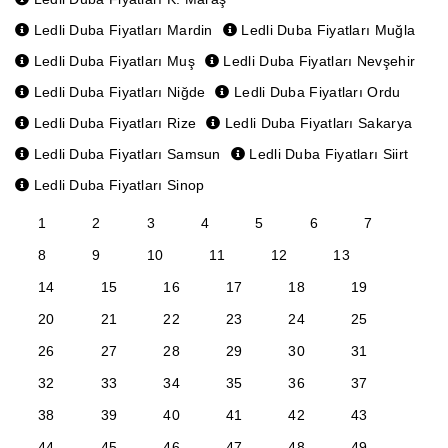
Ledli Duba Fiyatları Mardin
Ledli Duba Fiyatları Muğla
Ledli Duba Fiyatları Muş
Ledli Duba Fiyatları Nevşehir
Ledli Duba Fiyatları Niğde
Ledli Duba Fiyatları Ordu
Ledli Duba Fiyatları Rize
Ledli Duba Fiyatları Sakarya
Ledli Duba Fiyatları Samsun
Ledli Duba Fiyatları Siirt
Ledli Duba Fiyatları Sinop
1
2
3
4
5
6
7
8
9
10
11
12
13
14
15
16
17
18
19
20
21
22
23
24
25
26
27
28
29
30
31
32
33
34
35
36
37
38
39
40
41
42
43
44
45
46
47
48
49