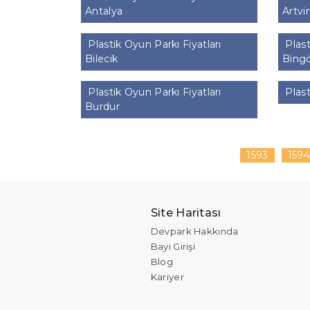
Antalya
Artvi
Plastik Oyun Parkı Fiyatları
Plast
Bilecik
Bingö
Plastik Oyun Parkı Fiyatları
Plast
Burdur
1593
159
Site Haritası
Devpark Hakkında
Bayi Girişi
Blog
Kariyer