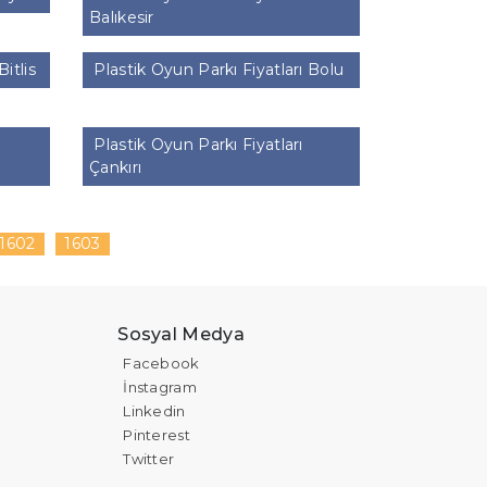
Balıkesir
itlis
Plastik Oyun Parkı Fiyatları Bolu
Plastik Oyun Parkı Fiyatları
Çankırı
1602
1603
Sosyal Medya
Facebook
İnstagram
Linkedin
Pinterest
Twitter