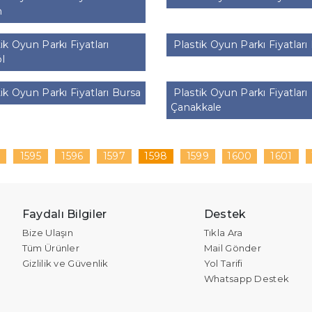
n
ik Oyun Parkı Fiyatları
Plastik Oyun Parkı Fiyatları B
l
ik Oyun Parkı Fiyatları Bursa
Plastik Oyun Parkı Fiyatları
Çanakkale
4
1595
1596
1597
1598
1599
1600
1601
Faydalı Bilgiler
Destek
Bize Ulaşın
Tıkla Ara
Tüm Ürünler
Mail Gönder
Gizlilik ve Güvenlik
Yol Tarifi
Whatsapp Destek