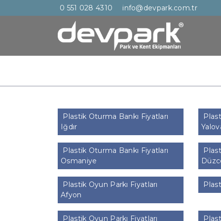
0 551 028 4310
info@devpark.com.tr
Plastik Oturma Bankı Fiyatları
Plast
Iğdır
Yalov
Plastik Oturma Bankı Fiyatları
Plast
Osmaniye
Düzc
Plastik Oyun Parkı Fiyatları
Plast
Afyon
Plastik Oyun Parkı Fiyatları
Plast