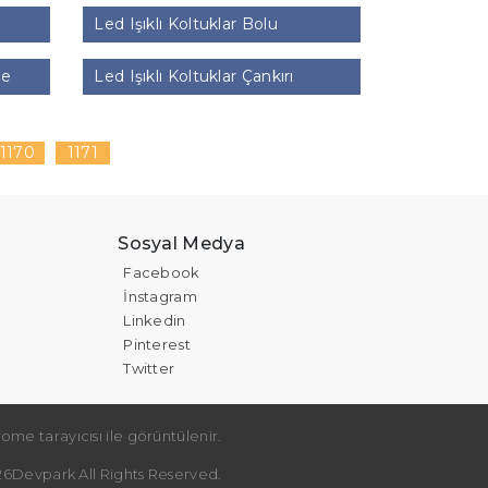
Led Işıklı Koltuklar Bolu
le
Led Işıklı Koltuklar Çankırı
1170
1171
Sosyal Medya
Facebook
İnstagram
Linkedin
Pinterest
Twitter
ome tarayıcısı ile görüntülenir.
6Devpark All Rights Reserved.