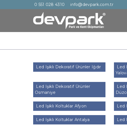
0 551 028 4310
info@devpark.com.tr
Led Işıklı Dekoratif Ürünler Iğdır
Led I
Yalov
Led Işıklı Dekoratif Ürünler
Led I
Osmaniye
Düzc
Led Işıklı Koltuklar Afyon
Led I
Led Işıklı Koltuklar Antalya
Led I