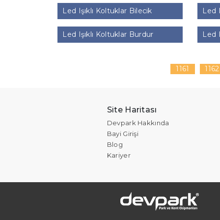
Led Işıklı Koltuklar Bilecik
Led I
Led Işıklı Koltuklar Burdur
Led I
1161
1162
Site Haritası
Devpark Hakkında
Bayi Girişi
Blog
Kariyer