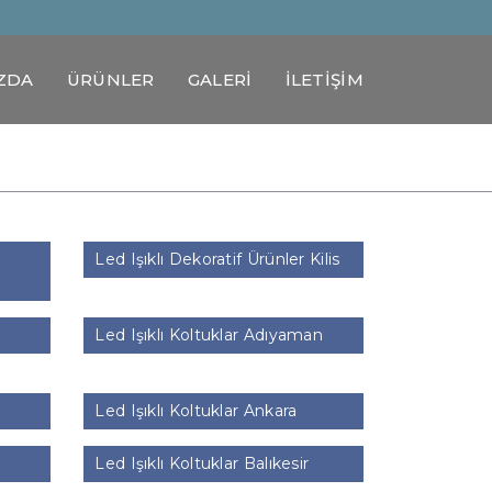
ZDA
ÜRÜNLER
GALERİ
İLETİŞİM
Led Işıklı Dekoratif Ürünler Kilis
Led Işıklı Koltuklar Adıyaman
Led Işıklı Koltuklar Ankara
Led Işıklı Koltuklar Balıkesir