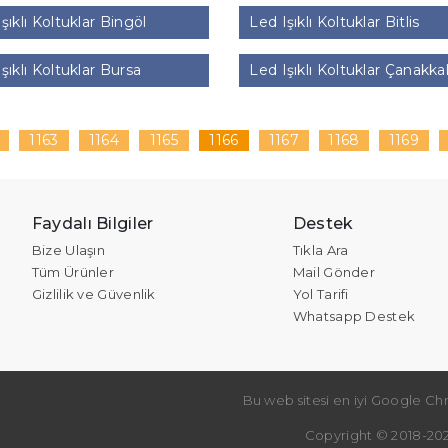
şıklı Koltuklar Bingöl
Led Işıklı Koltuklar Bitlis
şıklı Koltuklar Bursa
Led Işıklı Koltuklar Çanakka
1163
1164
1165
1166
1167
1168
1169
Faydalı Bilgiler
Destek
Bize Ulaşın
Tıkla Ara
Tüm Ürünler
Mail Gönder
Gizlilik ve Güvenlik
Yol Tarifi
Whatsapp Destek
Bu web sitesi en iyi Google Chr
Copyright © 2018-202