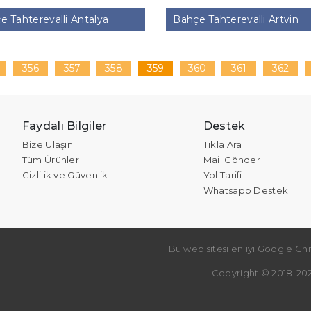
 Tahterevalli Antalya
Bahçe Tahterevalli Artvin
356
357
358
359
360
361
362
Faydalı Bilgiler
Destek
Bize Ulaşın
Tıkla Ara
Tüm Ürünler
Mail Gönder
Gizlilik ve Güvenlik
Yol Tarifi
Whatsapp Destek
Bu web sitesi en iyi Google Chr
Copyright © 2018-202