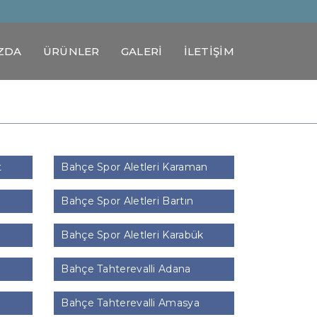
ZDA
ÜRÜNLER
GALERİ
İLETİŞİM
t
Bahçe Spor Aletleri Karaman
Bahçe Spor Aletleri Bartın
Bahçe Spor Aletleri Karabük
Bahçe Tahterevalli Adana
Bahçe Tahterevalli Amasya