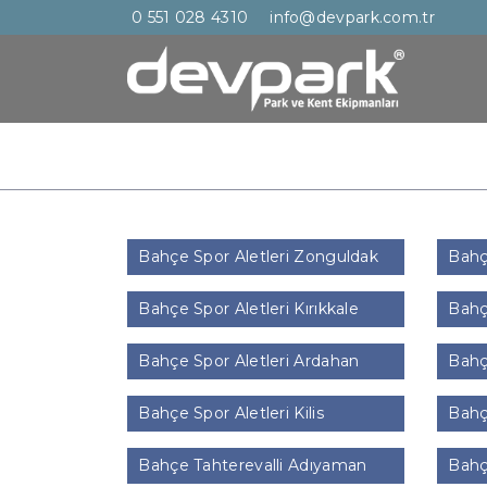
0 551 028 4310
info@devpark.com.tr
Bahçe Spor Aletleri Zonguldak
Bahçe
Bahçe Spor Aletleri Kırıkkale
Bahçe
Bahçe Spor Aletleri Ardahan
Bahçe
Bahçe Spor Aletleri Kilis
Bahçe
Bahçe Tahterevalli Adıyaman
Bahçe