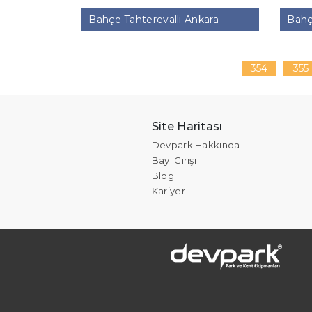
Bahçe Tahterevalli Ankara
Bahçe
354
355
Site Haritası
Devpark Hakkında
Bayi Girişi
Blog
Kariyer