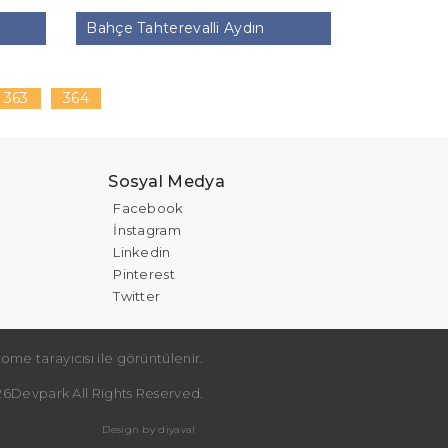
Bahçe Tahterevalli Aydın
363
364
Sosyal Medya
Facebook
İnstagram
Linkedin
Pinterest
Twitter
ome tarayıcısı ile görüntülenir.
6Devpark All Rights Reserved.
Design by diyaval