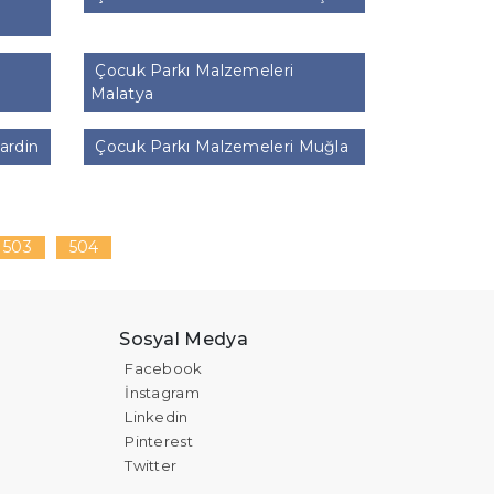
Çocuk Parkı Malzemeleri
Malatya
ardin
Çocuk Parkı Malzemeleri Muğla
503
504
Sosyal Medya
Facebook
İnstagram
Linkedin
Pinterest
Twitter