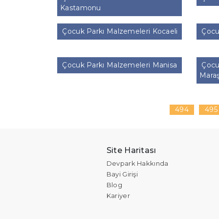
Kastamonu
Çocuk Parkı Malzemeleri Kocaeli
Çocu
Çocuk Parkı Malzemeleri Manisa
Çocuk
Mara
494
495
Site Haritası
Devpark Hakkında
Bayi Girişi
Blog
Kariyer