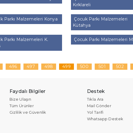
Kırklareli
k Parkı Malzemeleri Konya
Çocuk Parkı Malzemeleri
Kütahya
 Parkı Malzemeleri K.
Çocuk Parkı Malzemeleri M
ş
496
497
498
499
500
501
502
Faydalı Bilgiler
Destek
Bize Ulaşın
Tıkla Ara
Tüm Ürünler
Mail Gönder
Gizlilik ve Güvenlik
Yol Tarifi
Whatsapp Destek