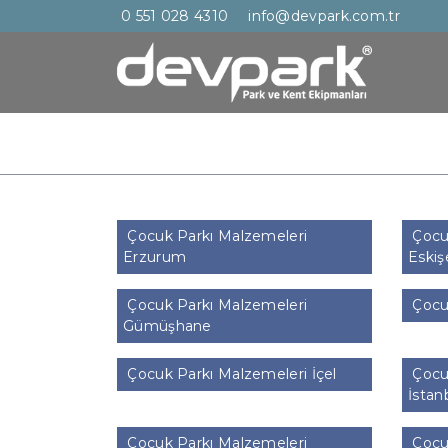
0 551 028 4310
info@devpark.com.tr
Çocuk Parkı Malzemeleri
Çocu
Erzurum
Eskiş
Çocuk Parkı Malzemeleri
Çocuk
Gümüşhane
Çocuk Parkı Malzemeleri İçel
Çocu
İstan
Çocuk Parkı Malzemeleri
Çocuk